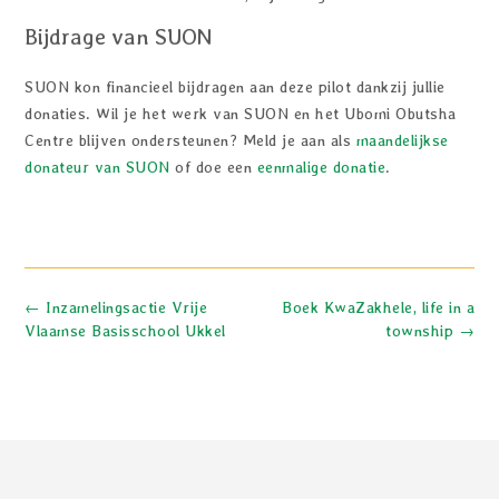
Bijdrage van SUON
SUON kon financieel bijdragen aan deze pilot dankzij jullie
donaties. Wil je het werk van SUON en het Ubomi Obutsha
Centre blijven ondersteunen? Meld je aan als
maandelijkse
donateur van SUON
of doe een
eenmalige donatie
.
Bericht
←
Inzamelingsactie Vrije
Boek KwaZakhele, life in a
navigatie
Vlaamse Basisschool Ukkel
township
→