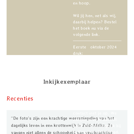
en hoop.
Wil jij hen, net als wij,
daarbij helpen? Bestel
het boek nu via de
volgende link.
Eerste
oktober 2024
druk:
ISBN:
9789464916836
Taal:
Engels
Pagina’s:
320
Gewicht:
2 kg
Inkijkexemplaar
Prijs:
€75,00
Recenties
Zodra jouw bestelling is
geplaatst, nemen wij
contact met je op. We
“De foto’s zijn een krachtige weerspiegeling van het
zorgen ervoor dat het
dagelijks leven in een krottenwijk in Zuid-Afrika. Ze
boek zo snel mogelijk bij
je thuis wordt bezorgd.
vangen niet alleen de schoonheid van veerkrachtige