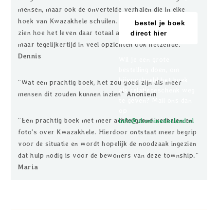
mensen, maar ook de onvertelde verhalen die in elke
hoek van Kwazakhele schuilen. Het is bijzonder om te
bestel je boek
zien hoe het leven daar totaal anders is als het onze,
direct hier
maar tegelijkertijd in veel opzichten ook hetzelfde.”
Dennis
Wil je een grote
bestelling doen, om
bijvoorbeeld het boek
“Wat een prachtig boek, het zou goed zijn als meer
als relatiegeschenk weg
mensen dit zouden kunnen inzien”
Anoniem
te geven? Mail ons dan
op
“Een prachtig boek met meer achtergrond verhalen en
info@ubominederland.nl
foto’s over Kwazakhele. Hierdoor ontstaat meer begrip
voor de situatie en wordt hopelijk de noodzaak ingezien
dat hulp nodig is voor de bewoners van deze township.”
Maria