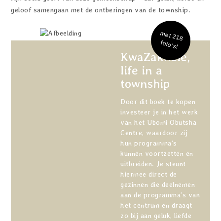
geloof samengaan met de ontberingen van de township.
met 218
foto’s!
KwaZakhele,
life in a
township
Door dit boek te kopen
investeer je in het werk
van het Ubomi Obutsha
Centre, waardoor zij
hun programma’s
kunnen voortzetten en
uitbreiden. Je steunt
hiermee direct de
gezinnen die deelnemen
aan de programma’s van
het centrum en draagt
zo bij aan geluk, liefde